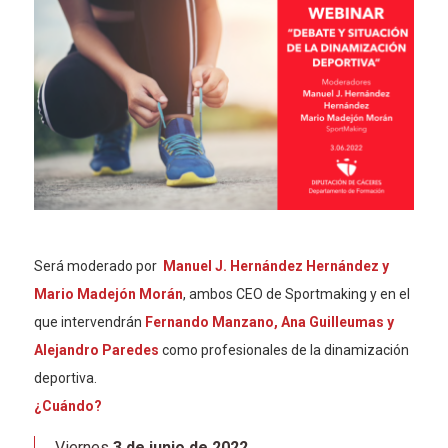
Será moderado por
Manuel J. Hernández Hernández y
Mario Madejón Morán
, ambos CEO de Sportmaking
y en el
que intervendrán
Fernando Manzano, Ana Guilleumas y
Alejandro Paredes
como profesionales de la dinamización
deportiva.
¿Cuándo?
Viernes
3 de junio de 2022